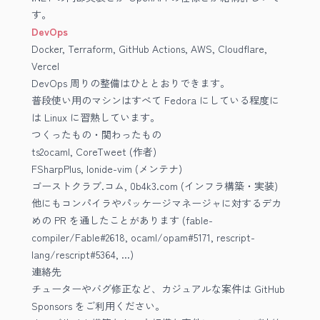
す。
DevOps
Docker, Terraform, GitHub Actions, AWS, Cloudflare,
Vercel
DevOps 周りの整備はひととおりできます。
普段使い用のマシンはすべて Fedora にしている程度に
は Linux に習熟しています。
つくったもの・関わったもの
ts2ocaml
,
CoreTweet
(作者)
FSharpPlus
,
Ionide-vim
(メンテナ)
ゴーストクラブ.コム
,
0b4k3.com
(インフラ構築・実装)
他にもコンパイラやパッケージマネージャに対するデカ
めの PR を通したことがあります (
fable-
compiler/Fable#2618
,
ocaml/opam#5171
,
rescript-
lang/rescript#5364
, ...)
連絡先
チューターやバグ修正など、カジュアルな案件は
GitHub
Sponsors
をご利用ください。