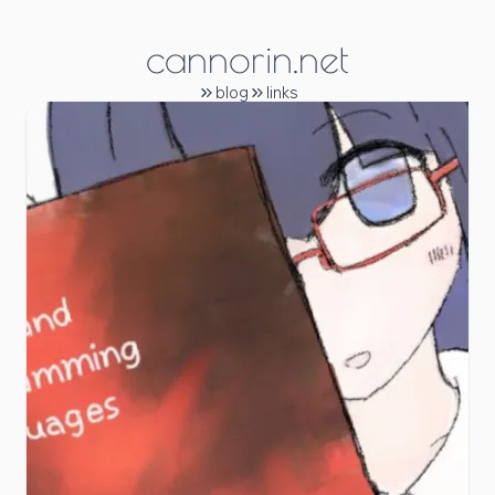
cannorin.net
blog
links
自己紹介