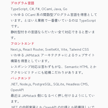
プログラム言語
TypeScript, C#, F#, OCaml, Java, Go
いわゆる OCaml 系の関数型プログラム言語を得意として
います。とはいえ業務で一番書いているのは TypeScript
です。
静的型付きの言語ならだいたい全て対応できると思いま
す。
フロントエンド
Next.js, React Router, SvelteKit, Vite, Tailwind CSS
いわゆる JAMstack アーキテクチャによるウェブサイト
構築を得意としています。
レスポンシブ対応は言わずもがな、Semantic HTML とか
アクセシビリティにも結構こだわりがあります。
バックエンド
.NET, Node.js, PostgreSQL, SQLite, Headless CMS,
OpenAPI
最近は JAMstack 側になるべく押し付けるようにしてい
ます。
.NET の内部実装とか OpenAPI の仕様とか結構詳しいで